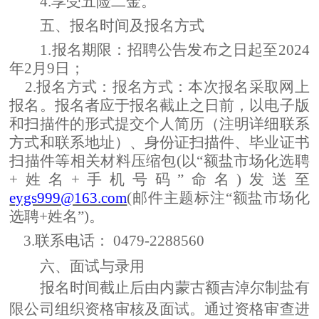
4.享受五险二金。
五、
报名时间及报名方式
1.报名期限：招聘公告发布之日起至2024
年2月9日；
2.报名方式：
报名方式：本次报名采取网上
报名。报名者应于报名截止之日前，以
电子版
和扫描件
的形式提交
个人简历（注明详细联系
方式和联系地址）
、
身份证
扫描件、毕业证书
扫描件等相关材料压缩包
(以“
额盐市场化选聘
+
姓名
+手机号码”命名)发送至
eygs999@163.com
(邮件主题标注“
额盐市场化
选聘
+
姓名
”)。
3.联系电话： 0479-2288560
六、面试与录用
报名时间截止后由内蒙古额吉淖尔制盐有
限公司组织资格审核及面试。
通过资格审查
进