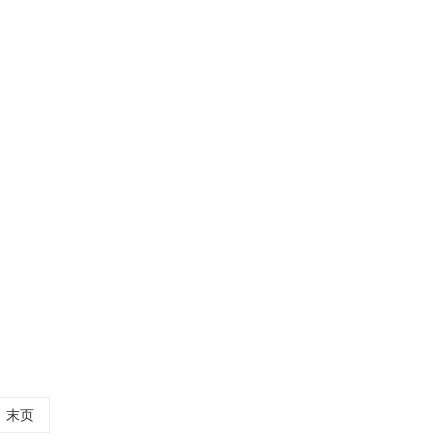
2025
揭牌仪式在额吉淖尔制盐有限公司举
旗委副书记、旗长常胜及额盐公司党委
05-06
2025
重要指示批示精神，进一步落实安全生
...
末页