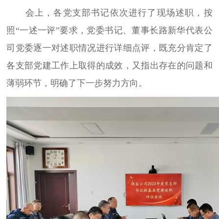
会上，
各
党支部书记
依次
进行了现场述职，按
照
“一述一评”要求，党委
书记、董事长路新华
代表公
司党委逐一对述职情况进行详细点评，既充分肯定了
各支部党建工作上取得的成效，又指出存在的问题和
薄弱环节，明确了下一步努力方向。